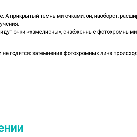
е. А прикрытый темными очками, он, наоборот, расши
лучения.
подойдут очки-«хамелионы», снабженные фотохромным
 не годятся: затемнение фотохромных линз происход
ении