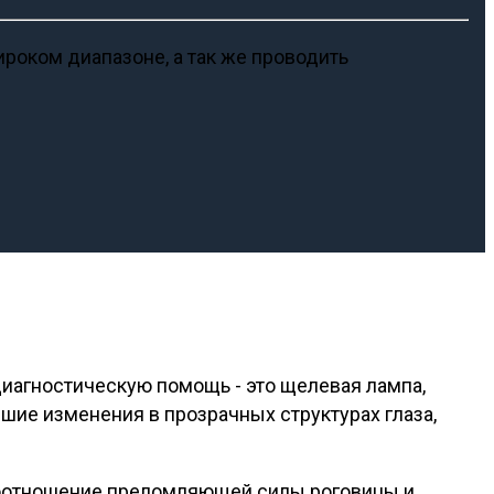
оком диапазоне, а так же проводить
иагностическую помощь - это щелевая лампа,
ие изменения в прозрачных структурах глаза,
соотношение преломляющей силы роговицы и