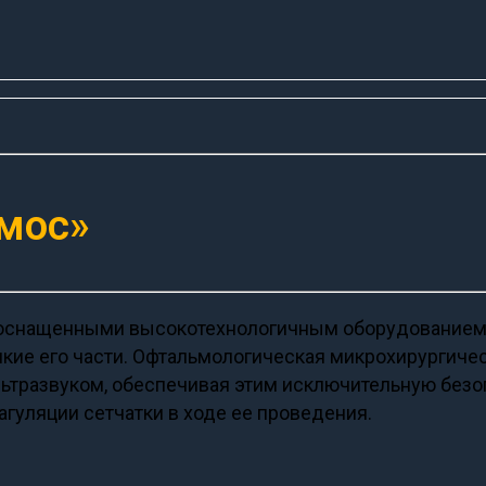
ьмос»
оснащенными высокотехнологичным оборудованием д
кие его части. Офтальмологическая микрохирургическ
ьтразвуком, обеспечивая этим исключительную безо
гуляции сетчатки в ходе ее проведения.