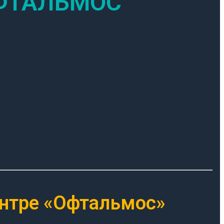
ОФТАЛЬМОС
ентре «Офтальмос»