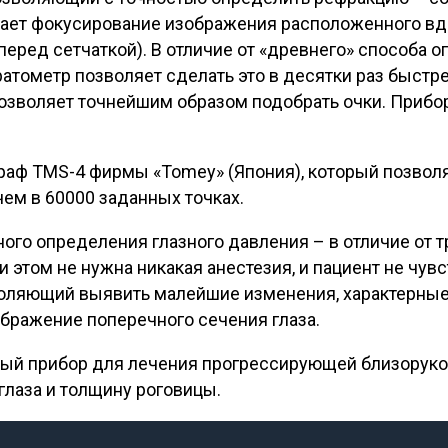
ает фокусирование изображения расположенного вдал
- перед сетчаткой). В отличие от «древнего» способ
тометр позволяет сделать это в десятки раз быстрее
озволяет точнейшим образом подобрать очки. Прибор
раф ТМS-4 фирмы «Tomey» (Япония), который позвол
ем в 60000 заданных точках.
ого определения глазного давления – в отличие от т
при этом не нужна никакая анестезия, и пациент не ч
оляющий выявить малейшие изменения, характерные 
ображение поперечного сечения глаза.
мый прибор для лечения прогрессирующей близоруко
лаза и толщину роговицы.