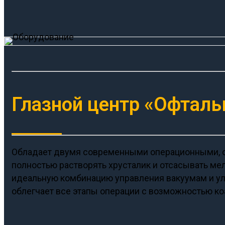
Глазной центр «Офтал
Обладает двумя современными операционными, 
полностью растворять хрусталик и отсасывать мел
идеальную комбинацию управления вакуумам и ул
облегчает все этапы операции с возможностью коа